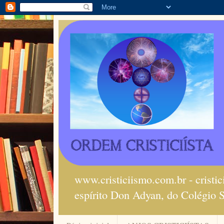
www.cristiciismo.com.br - cristi
espírito Don Adyan, do Colégio 