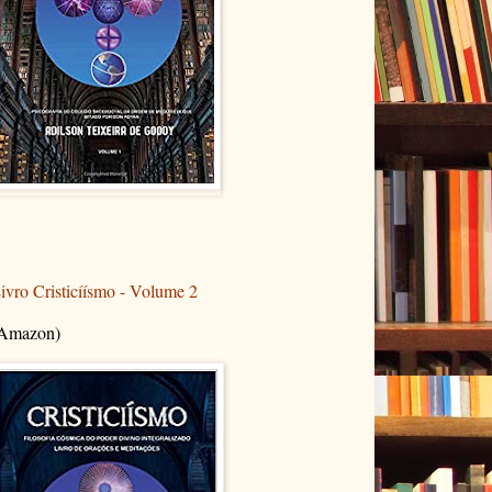
ivro Cristicíísmo - Volume 2
Amazon)