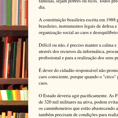
famílias, sejam pobres ou ricos. Todos pr
dia.
A constituição brasileira escrita em 1988 
brasileiro, instrumentos legais de defesa 
organização social ao caos e desequilíbri
Difícil ou não, é preciso manter a calma e 
através dos recursos da informática, procu
profissional e para a realização dos seus p
É dever do cidadão responsável não promo
caos consciente, porque quando o "circo" p
caos.
O Estado deveria agir pacificamente. As 
de 320 mil militares na ativa, podem evit
os caminhoneiros que estão abastecendo as
também precisam de condições para realiz