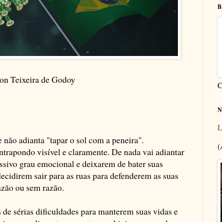
B
son Teixeira de Godoy
C
N
L
e não adianta "tapar o sol com a peneira".
(
ontrapondo visível e claramente. De nada vai adiantar
ssivo grau emocional e deixarem de bater suas
decidirem sair para as ruas para defenderem as suas
razão ou sem razão.
de sérias dificuldades para manterem suas vidas e