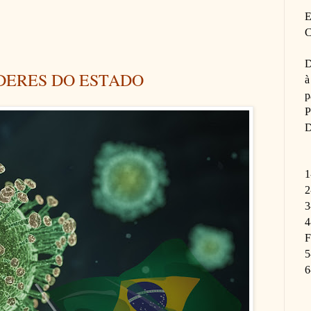
E
C
D
ODERES DO ESTADO
à
p
P
D
1
2
3
4
F
5
6