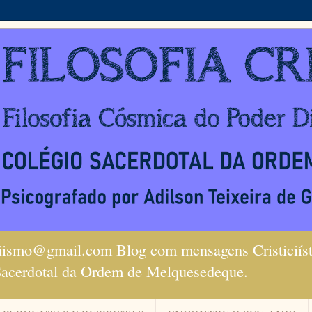
ciismo@gmail.com Blog com mensagens Cristiciísta
Sacerdotal da Ordem de Melquesedeque.