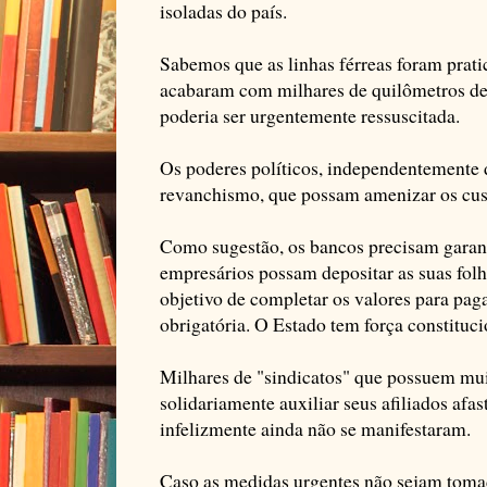
isoladas do país.
Sabemos que as linhas férreas foram prati
acabaram com milhares de quilômetros de 
poderia ser urgentemente ressuscitada.
Os poderes políticos, independentemente 
revanchismo, que possam amenizar os cus
Como sugestão, os bancos precisam garant
empresários possam depositar as suas fol
objetivo de completar os valores para pag
obrigatória. O Estado tem força constituci
Milhares de "sindicatos" que possuem muit
solidariamente auxiliar seus afiliados af
infelizmente ainda não se manifestaram.
Caso as medidas urgentes não sejam toma