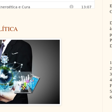
E
C
D
LÍTICA
à
p
P
D
1
2
3
4
F
5
6