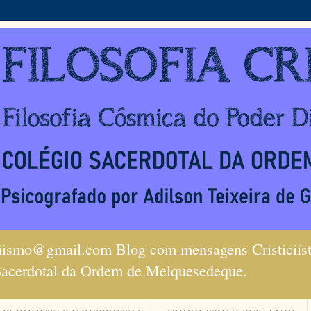
ciismo@gmail.com Blog com mensagens Cristiciísta
Sacerdotal da Ordem de Melquesedeque.