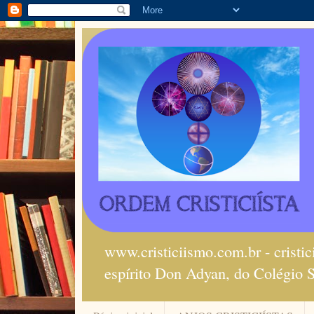
www.cristiciismo.com.br - cristi
espírito Don Adyan, do Colégio 