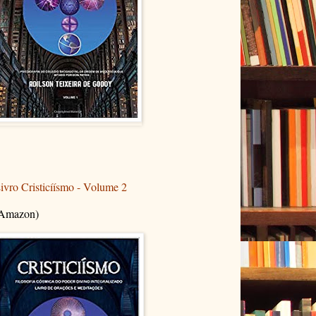
ivro Cristicíísmo - Volume 2
Amazon)