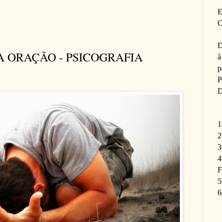
E
C
D
A ORAÇÃO - PSICOGRAFIA
à
p
P
D
1
2
3
4
F
5
6