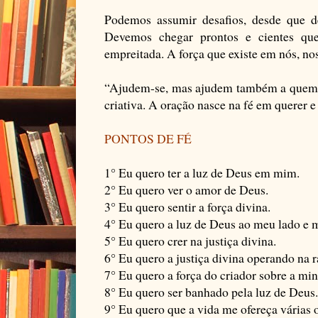
Podemos assumir desafios, desde que de
Devemos chegar prontos e cientes que
empreitada. A força que existe em nós, no
“Ajudem-se, mas ajudem também a quem pr
criativa. A oração nasce na fé em querer e 
PONTOS DE FÉ
1° Eu quero ter a luz de Deus em mim.
2° Eu quero ver o amor de Deus.
3° Eu quero sentir a força divina.
4° Eu quero a luz de Deus ao meu lado e 
5° Eu quero crer na justiça divina.
6° Eu quero a justiça divina operando na
7° Eu quero a força do criador sobre a mi
8° Eu quero ser banhado pela luz de Deus.
9° Eu quero que a vida me ofereça várias 