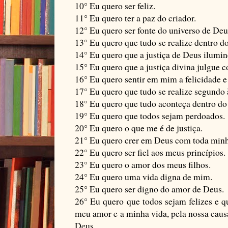
10° Eu quero ser feliz.
11° Eu quero ter a paz do criador.
12° Eu quero ser fonte do universo de Deu
13° Eu quero que tudo se realize dentro do
14° Eu quero que a justiça de Deus ilumin
15° Eu quero que a justiça divina julgue 
16° Eu quero sentir em mim a felicidade e 
17° Eu quero que tudo se realize segundo 
18° Eu quero que tudo aconteça dentro do
19° Eu quero que todos sejam perdoados.
20° Eu quero o que me é de justiça.
21° Eu quero crer em Deus com toda minh
22° Eu quero ser fiel aos meus princípios.
23° Eu quero o amor dos meus filhos.
24° Eu quero uma vida digna de mim.
25° Eu quero ser digno do amor de Deus.
26° Eu quero que todos sejam felizes e
meu amor e a minha vida, pela nossa cau
Deus.