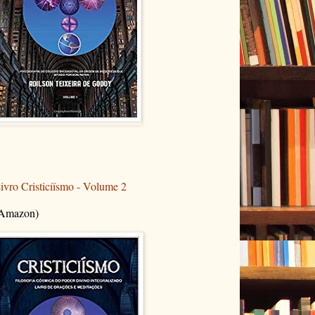
ivro Cristicíísmo - Volume 2
Amazon)