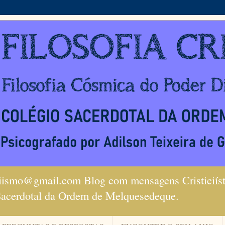
ciismo@gmail.com Blog com mensagens Cristiciísta
Sacerdotal da Ordem de Melquesedeque.