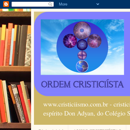
www.cristiciismo.com.br - cristi
espírito Don Adyan, do Colégio 