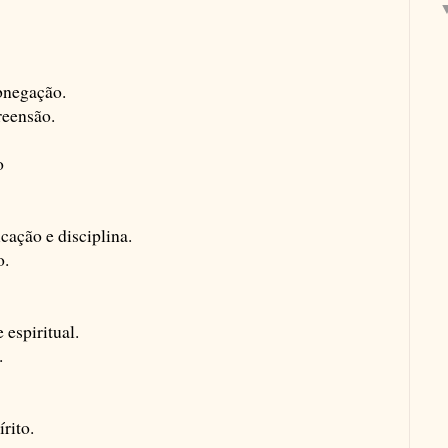
abnegação.
reensão.
o
cação e disciplina.
o.
 espiritual.
.
rito.