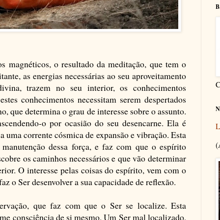
B
dos magnéticos, o resultado da meditação, que tem o
tante, as energias necessárias ao seu aproveitamento
C
divina, trazem no seu interior, os conhecimentos
, estes conhecimentos necessitam serem despertados
N
no, que determina o grau de interesse sobre o assunto.
anscendendo-o por ocasião do seu desencarne. Ela é
L
a a uma corrente cósmica de expansão e vibração. Esta
(
a manutenção dessa força, e faz com que o espírito
scobre os caminhos necessários e que vão determinar
rior. O interesse pelas coisas do espírito, vem com o
az o Ser desenvolver a sua capacidade de reflexão.
ervação, que faz com que o Ser se localize. Esta
tome consciência de si mesmo. Um Ser mal localizado,