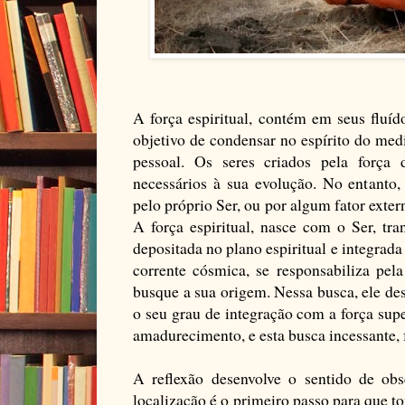
A força espiritual, contém em seus fluí
objetivo de condensar no espírito do medi
pessoal. Os seres criados pela força 
necessários à sua evolução. No entanto
pelo próprio Ser, ou por algum fator exter
A força espiritual, nasce com o Ser, tr
depositada no plano espiritual e integrad
corrente cósmica, se responsabiliza pel
busque a sua origem. Nessa busca, ele de
o seu grau de integração com a força supe
amadurecimento, e esta busca incessante, f
A reflexão desenvolve o sentido de obs
localização é o primeiro passo para que 