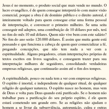
Jesus é no momento, o produto social que mais vende no mundo. O
lucro evangélico, é de quem consegue interpretá-lo com maior visão
comercial, porque a obra é de domínio público e o direito autoral, é
inteiramente voltado para quem consegue criar uma forma pessoal
de interpretação, e convencer o primeiro milheiro. Se uma seita
conseguir mil adeptos, uma contribuição de 10 dólares por mês, terá
no fim do mês 10 mil dólares. Quem não vive bem com este salário?
No fim do ano serão 120.000 dólares. É assim que muita gente está
pensando e que funciona a cabeça de quem quer comercializar a fé,
pregando concepções, que não tem nada a ver com a
espiritualidade. Alguns pregadores, criam interpretações próprias de
textos escritos em livros sagrados, e conseguem trazer para sua
interpretação milhares de seguidores, consolidando verdadeiras
empresas religiosas, que continuarão assim até o fim dos tempos.
A espiritualidade, pouco ou nada tem a ver com empresas religiosas.
O espírito é imortal, e independente de qualquer ritual, de qualquer
religião de qualquer natureza. O espírito nasce no homem, mas vem
de Deus e volta para Deus quando está purificado. Se o homem não
trabalhar para a purificação do seu próprio espírito, é ele quem
estará cometendo um grande erro. Se as religiões não ajudam o
homem a se livrar da subserviência, autopunição, culpa e outras