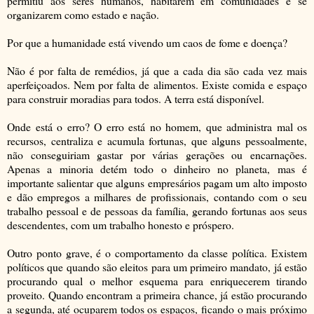
permitiu aos seres humanos, habitarem em comunidades e se
organizarem como estado e nação.
Por que a humanidade está vivendo um caos de fome e doença?
Não é por falta de remédios, já que a cada dia são cada vez mais
aperfeiçoados. Nem por falta de alimentos. Existe comida e espaço
para construir moradias para todos. A terra está disponível.
Onde está o erro? O erro está no homem, que administra mal os
recursos, centraliza e acumula fortunas, que alguns pessoalmente,
não conseguiriam gastar por várias gerações ou encarnações.
Apenas a minoria detém todo o dinheiro no planeta, mas é
importante salientar que alguns empresários pagam um alto imposto
e dão empregos a milhares de profissionais, contando com o seu
trabalho pessoal e de pessoas da família, gerando fortunas aos seus
descendentes, com um trabalho honesto e próspero.
Outro ponto grave, é o comportamento da classe política. Existem
políticos que quando são eleitos para um primeiro mandato, já estão
procurando qual o melhor esquema para enriquecerem tirando
proveito. Quando encontram a primeira chance, já estão procurando
a segunda, até ocuparem todos os espaços, ficando o mais próximo