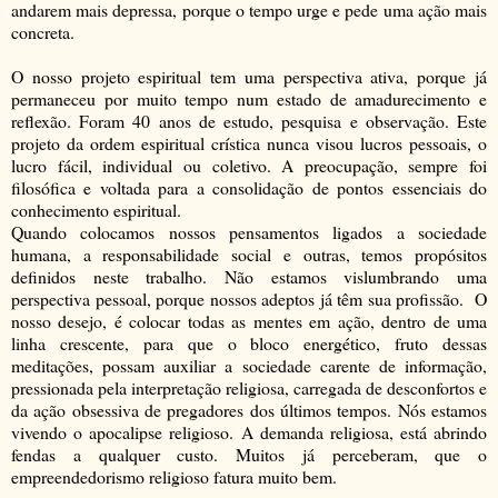
andarem mais depressa, porque o tempo urge e pede uma ação mais
concreta.
O nosso projeto espiritual tem uma perspectiva ativa, porque já
permaneceu por muito tempo num estado de amadurecimento e
reflexão. Foram 40 anos de estudo, pesquisa e observação. Este
projeto da ordem espiritual crística nunca visou lucros pessoais, o
lucro fácil, individual ou coletivo. A preocupação, sempre foi
filosófica e voltada para a consolidação de pontos essenciais do
conhecimento espiritual.
Quando colocamos nossos pensamentos ligados a sociedade
humana, a responsabilidade social e outras, temos propósitos
definidos neste trabalho. Não estamos vislumbrando uma
perspectiva pessoal, porque nossos adeptos já têm sua profissão. O
nosso desejo, é colocar todas as mentes em ação, dentro de uma
linha crescente, para que o bloco energético, fruto dessas
meditações, possam auxiliar a sociedade carente de informação,
pressionada pela interpretação religiosa, carregada de desconfortos e
da ação obsessiva de pregadores dos últimos tempos. Nós estamos
vivendo o apocalipse religioso. A demanda religiosa, está abrindo
fendas a qualquer custo. Muitos já perceberam, que o
empreendedorismo religioso fatura muito bem.