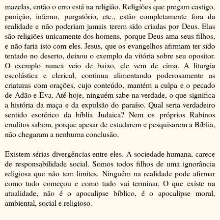
mazelas, então o erro está na religião. Religiões que pregam castigo,
punição, inferno, purgatório, etc., estão completamente fora da
realidade e não poderiam jamais terem sido criadas por Deus. Elas
são religiões unicamente dos homens, porque Deus ama seus filhos,
e não faria isto com eles. Jesus, que os evangelhos afirmam ter sido
tentado no deserto, deixou o exemplo da vitória sobre seu opositor.
O exemplo nunca veio de baixo, ele vem de cima. A liturgia
escolástica e clerical, continua alimentando poderosamente as
criaturas com orações, cujo conteúdo, mantém a culpa e o pecado
de Adão e Eva. Até hoje, ninguém sabe na verdade, o que significa
a história da maça e da expulsão do paraíso. Qual seria verdadeiro
sentido esotérico da bíblia Judaica? Nem os próprios Rabinos
eruditos sabem, porque apesar de estudarem e pesquisarem a Bíblia,
não chegaram a nenhuma conclusão.
Existem sérias divergências entre eles. A sociedade humana, carece
de responsabilidade social. Somos todos filhos de uma ignorância
religiosa que não tem limites. Ninguém na realidade pode afirmar
como tudo começou e como tudo vai terminar. O que existe na
atualidade, não é o apocalipse bíblico, é o apocalipse moral,
ambiental, social e religioso.