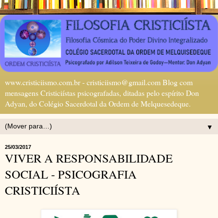
www.cristiciismo.com.br - cristiciismo@gmail.com Blog com
mensagens Cristiciístas psicografadas, ditadas pelo espírito Don
Adyan, do Colégio Sacerdotal da Ordem de Melquesedeque.
▼
25/03/2017
VIVER A RESPONSABILIDADE
SOCIAL - PSICOGRAFIA
CRISTICIÍSTA