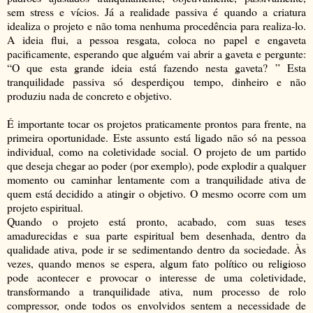
sem stress e vícios. Já a realidade passiva é quando a criatura
idealiza o projeto e não toma nenhuma procedência para realiza-lo.
A ideia flui, a pessoa resgata, coloca no papel e engaveta
pacificamente, esperando que alguém vai abrir a gaveta e pergunte:
“O que esta grande ideia está fazendo nesta gaveta? ” Esta
tranquilidade passiva só desperdiçou tempo, dinheiro e não
produziu nada de concreto e objetivo.
É importante tocar os projetos praticamente prontos para frente, na
primeira oportunidade. Este assunto está ligado não só na pessoa
individual, como na coletividade social. O projeto de um partido
que deseja chegar ao poder (por exemplo), pode explodir a qualquer
momento ou caminhar lentamente com a tranquilidade ativa de
quem está decidido a atingir o objetivo. O mesmo ocorre com um
projeto espiritual.
Quando o projeto está pronto, acabado, com suas teses
amadurecidas e sua parte espiritual bem desenhada, dentro da
qualidade ativa, pode ir se sedimentando dentro da sociedade. Às
vezes, quando menos se espera, algum fato político ou religioso
pode acontecer e provocar o interesse de uma coletividade,
transformando a tranquilidade ativa, num processo de rolo
compressor, onde todos os envolvidos sentem a necessidade de