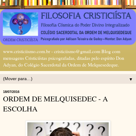
www.cristiciismo.com.br - cristiciismo@gmail.com Blog com
mensagens Cristiciístas psicografadas, ditadas pelo espírito Don
Adyan, do Colégio Sacerdotal da Ordem de Melquesedeque.
▼
18/07/2016
ORDEM DE MELQUISEDEC - A
ESCOLHA