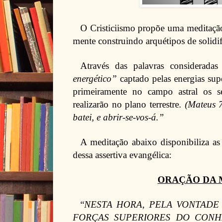
O Cristiciismo propõe uma meditaçã
mente construindo arquétipos de solidi
Através das palavras considerada
energético”
captado pelas energias supe
primeiramente no campo astral os s
realizarão no plano terrestre.
(Mateus 7)
batei, e abrir-se-vos-á.”
A meditação abaixo disponibiliza as 
dessa assertiva evangélica:
ORAÇÃO DA 
“
NESTA HORA, PELA VONTADE
FORÇAS SUPERIORES DO CONH