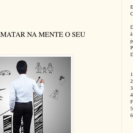
E
C
D
RMATAR NA MENTE O SEU
à
p
P
D
1
2
3
4
F
5
6