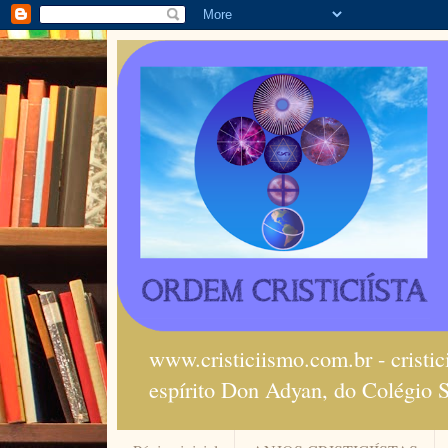
www.cristiciismo.com.br - cristi
espírito Don Adyan, do Colégio 