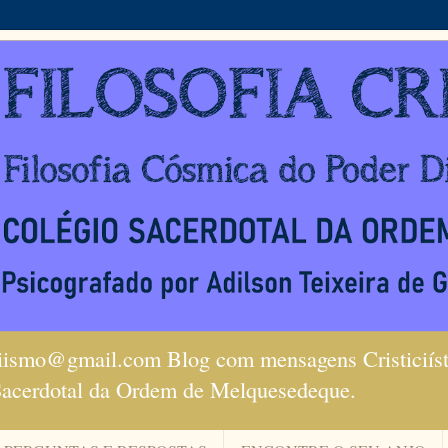
ciismo@gmail.com Blog com mensagens Cristiciísta
Sacerdotal da Ordem de Melquesedeque.