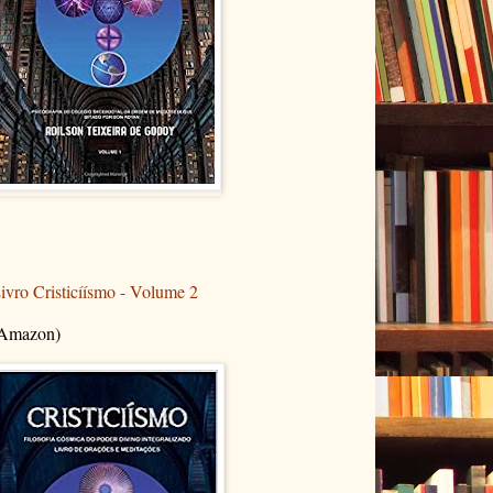
ivro Cristicíísmo - Volume 2
Amazon)