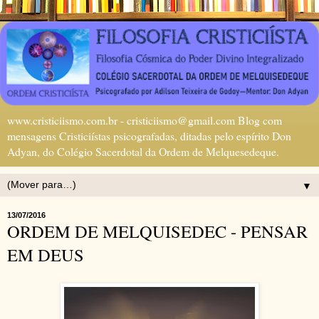
www.cristiciismo.com.br - cristiciismo@gmail.com Blog com
mensagens Cristiciístas psicografadas, ditadas pelo espírito Don
Adyan, do Colégio Sacerdotal da Ordem de Melquesedeque.
▼
13/07/2016
ORDEM DE MELQUISEDEC - PENSAR
EM DEUS